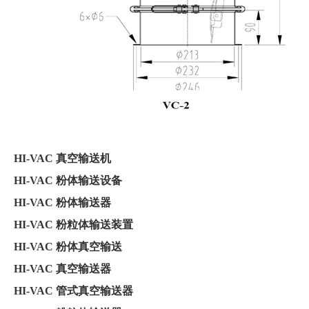
HI-VAC 真空输送机
HI-VAC 粉体输送设备
HI-VAC 粉体输送器
HI-VAC 粉粒体输送装置
HI-VAC 粉体真空输送
HI-VAC 真空输送器
HI-VAC 管式真空输送器