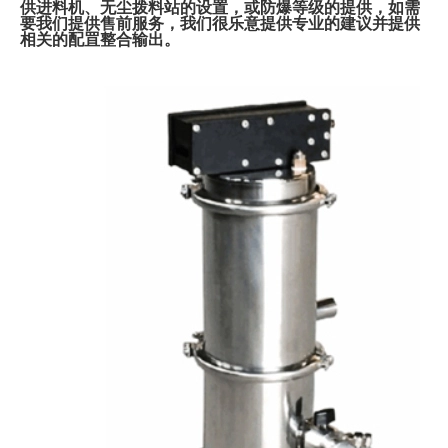
供进料机、无尘拨料站的设置，或防爆等级的提供，如需
要我们提供售前服务，我们很乐意提供专业的建议并提供
相关的配罝整合输出。