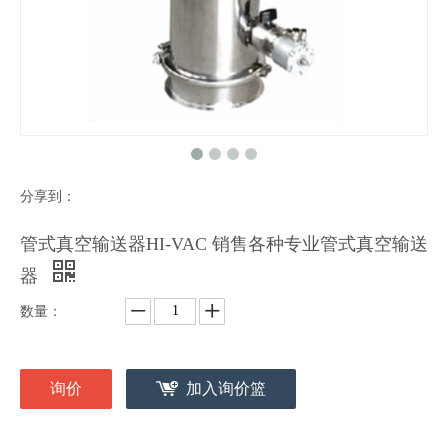
分享到：
管式真空输送器HI-VAC 销售各种专业管式真空输送
器
数量：
询价
加入询价篮