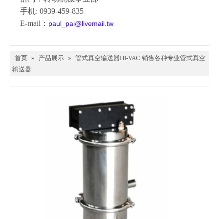
手机: 0939-459-835
E-mail：
paul_pai@livemail.tw
首页
»
产品展示
»
管式真空输送器HI-VAC 销售各种专业管式真空
输送器