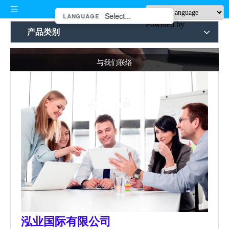
LANGUAGE
Powered by
产品类别
与我们联络
泓业国际有限公司