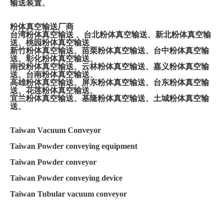
输送装置、
粉体真空输送厂商
台湾粉体真空输送 、台北粉体真空输送、新北粉体真空输
送、桃园粉体真空输送
新竹粉体真空输送、苗栗粉体真空输送、台中粉体真空输
送、彰化粉体真空输送、
南投粉体真空输送、云林粉体真空输送、嘉义粉体真空输
送、台南粉体真空输送、
高雄粉体真空输送、屏东粉体真空输送、台东粉体真空输
送、花莲粉体真空输送、
宜兰粉体真空输送、基隆粉体真空输送、土城粉体真空输
送、
Taiwan Vacuum Conveyor
Taiwan Powder conveying equipment
Taiwan Powder conveyor
Taiwan Powder conveying device
Taiwan Tubular vacuum conveyor